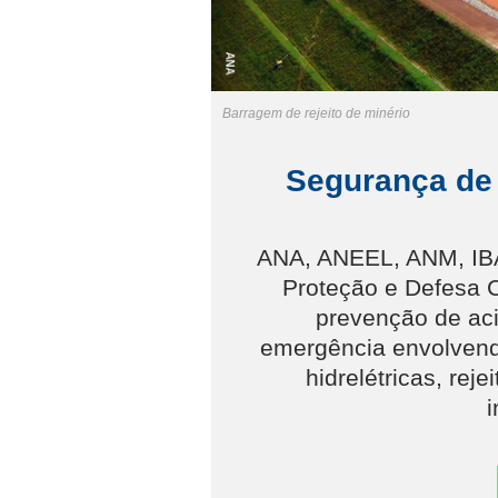
Barragem de rejeito de minério
Segurança de
ANA, ANEEL, ANM, IBA
Proteção e Defesa C
prevenção de ac
emergência envolvend
hidrelétricas, rej
i