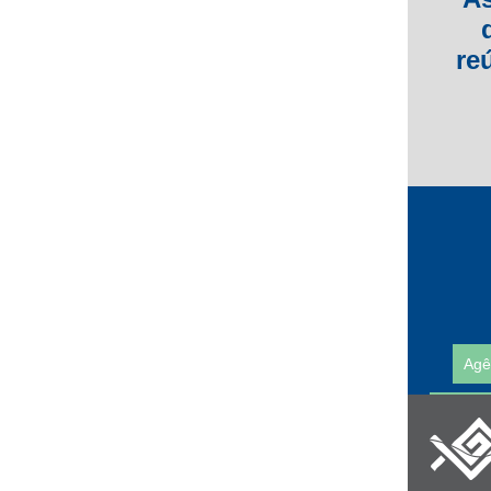
re
Agê