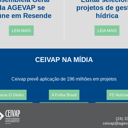
da AGEVAP se
projetos de ges
úne em Resende
hídrica
LEIA MAIS
LEIA MAIS
CEIVAP NA MÍDIA
Ceivap prevê aplicação de 196 milhões em projetos
ncia O Globo
A Folha Brasil
F5 Notíci
(24) 3
ceivap@ageva