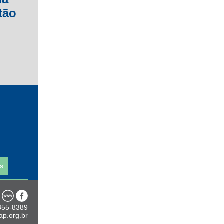
tão
as
355-8389
p.org.br