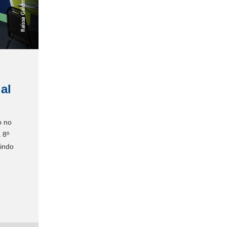
al
o no
 8º
nindo