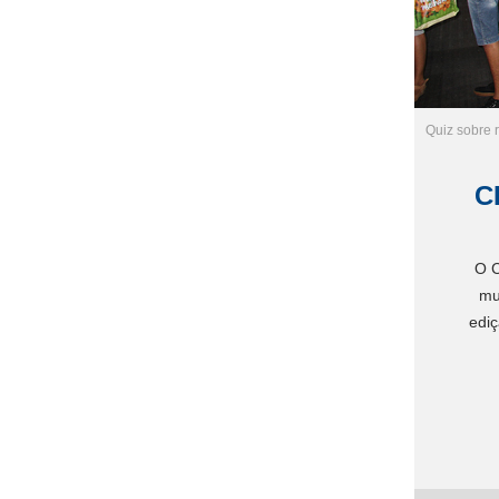
Quiz sobre 
C
O C
mu
ediç