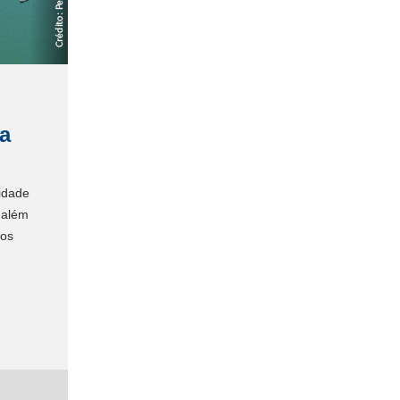
a
idade
 além
 os