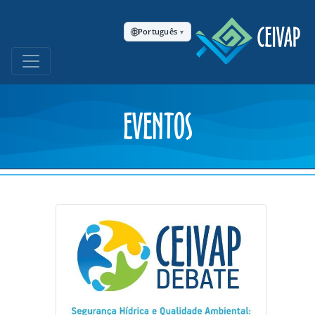
🌐
Português
▾
EVENTOS